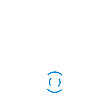
Macam-
macam
Narkotika
Dengan
Konselor
isa dimanfaatkan oleh masyarakat seperti konsultasi, sosialisasi, d
cita menjadi pecandu, maka pecandu itu korban. Dan tidak ada manus
iki penyakit penyerta, contohnya sipilis, TBC dan lain sebagai
untuk sembuh. Maka dari itu, jangan sampai menyesal, perangi nar
 Narkoba.
E
INASI SISWA SPEROBA
KESAKTIAN PAN