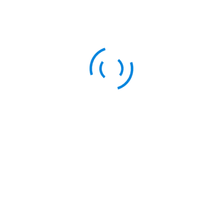
NEXT ARTICLE
WORKSHOP SEKOLAH SIAGA KEPENDUDUKAN
Tinggalkan Balasan
Anda harus
masuk log
untuk mengirim sebuah
komentar.
Lokasi